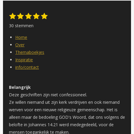
1
2
3
4
5
S
R
s
s
s
s
s
t
a
30 stemmen
e
t
t
t
t
t
t
m
e
e
e
e
e
Home
m
i
r
r
r
r
r
e
Over
n
n
r
r
r
r
Themaboekjes
g
e
e
e
e
Inspiratie
:
n
n
n
n
info/contact
4
.
8
Belangrijk
s
Deze geschriften zijn niet confessioneel.
t
Ze willen niemand uit zijn kerk verdrijven en ook niemand
e
werven voor een nieuwe religieuze gemeenschap. Het is
r
alleen maar de bedoeling GOD's Woord, dat ons volgens de
r
belofte in Johannes 14.21 werd medegedeeld, voor de
e
mensen toegankelijk te maken.