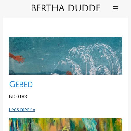
BERTHA DUDDE
Ga
direct
naar
de
hoofdinhoud
Gebed
BD.0188
Lees meer »