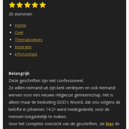
1
2
3
4
5
S
R
s
s
s
s
s
t
a
30 stemmen
e
t
t
t
t
t
t
m
e
e
e
e
e
Home
m
i
r
r
r
r
r
e
Over
n
n
r
r
r
r
Themaboekjes
g
e
e
e
e
Inspiratie
:
n
n
n
n
info/contact
4
.
8
Belangrijk
s
Deze geschriften zijn niet confessioneel.
t
Ze willen niemand uit zijn kerk verdrijven en ook niemand
e
werven voor een nieuwe religieuze gemeenschap. Het is
r
alleen maar de bedoeling GOD's Woord, dat ons volgens de
r
belofte in Johannes 14.21 werd medegedeeld, voor de
e
mensen toegankelijk te maken.
n
Voor het complete overzicht van de geschriften, zie
hier
de